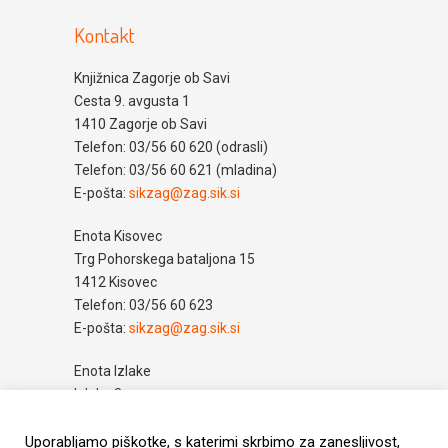
Kontakt
Knjižnica Zagorje ob Savi
Cesta 9. avgusta 1
1410 Zagorje ob Savi
Telefon: 03/56 60 620 (odrasli)
Telefon: 03/56 60 621 (mladina)
E-pošta:
sikzag@zag.sik.si
Enota Kisovec
Trg Pohorskega bataljona 15
1412 Kisovec
Telefon: 03/56 60 623
E-pošta:
sikzag@zag.sik.si
Enota Izlake
Izlake 3
1411 Izlake
Telefon: 03/56 79 330
Uporabljamo piškotke, s katerimi skrbimo za zanesljivost,