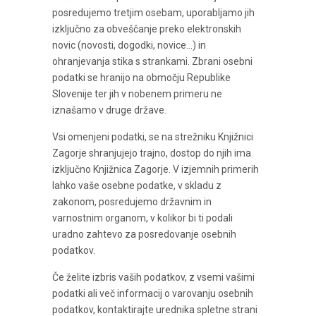
posredujemo tretjim osebam, uporabljamo jih
izključno za obveščanje preko elektronskih
novic (novosti, dogodki, novice…) in
ohranjevanja stika s strankami. Zbrani osebni
podatki se hranijo na območju Republike
Slovenije ter jih v nobenem primeru ne
iznašamo v druge države.
Vsi omenjeni podatki, se na strežniku Knjižnici
Zagorje shranjujejo trajno, dostop do njih ima
izključno Knjižnica Zagorje. V izjemnih primerih
lahko vaše osebne podatke, v skladu z
zakonom, posredujemo državnim in
varnostnim organom, v kolikor bi ti podali
uradno zahtevo za posredovanje osebnih
podatkov.
Če želite izbris vaših podatkov, z vsemi vašimi
podatki ali več informacij o varovanju osebnih
podatkov, kontaktirajte urednika spletne strani